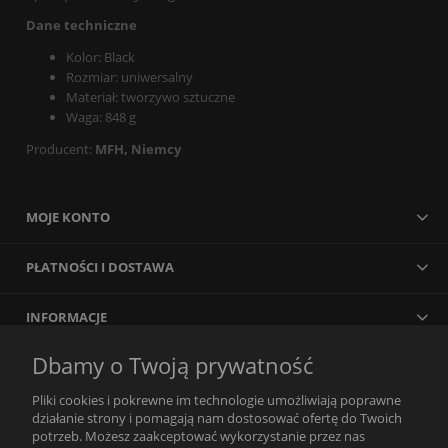
Dane techniczne
Kolor: Black
Rozmiar: uniwersalny
Materiał: tworzywo sztuczne
Waga: 848 g
Producent:
MFH, Niemcy
MOJE KONTO
PŁATNOŚCI I DOSTAWA
INFORMACJE
Dbamy o Twoją prywatność
Pliki cookies i pokrewne im technologie umożliwiają poprawne
działanie strony i pomagają nam dostosować ofertę do Twoich
potrzeb. Możesz zaakceptować wykorzystanie przez nas