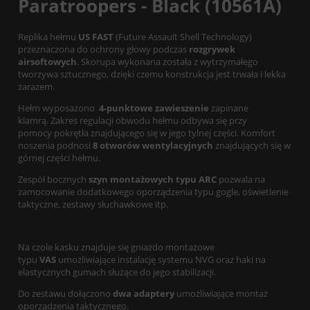
Paratroopers - Black (10561A)
Replika hełmu
US FAST
(Future Assault Shell Technology)
przeznaczona do ochrony głowy podczas
rozgrywek
airsoftowych
. Skorupa wykonana została z wytrzymałego
tworzywa sztucznego, dzięki czemu konstrukcja jest trwała i lekka
zarazem.
Hełm wyposażono
4-punktowe zawieszenie
zapinane
klamrą. Zakres regulacji obwodu hełmu odbywa się przy
pomocy pokrętła znajdującego się w jego tylnej części. Komfort
noszenia podnosi
8 otworów wentylacyjnych
znajdujących się w
górnej części hełmu.
Zespół bocznych
szyn montażowych typu ARC
pozwala na
zamocowanie dodatkowego oporządzenia typu gogle, oświetlenie
taktyczne, zestawy słuchawkowe itp.
Na czole kasku znajduje się gniazdo montażowe
typu
VAS
umożliwiające instalację systemu NVG oraz haki na
elastycznych gumach służące do jego stabilizacji.
Do zestawu dołączono
dwa
adaptery
umożliwiające montaż
oporządzenia taktycznego.