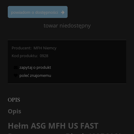
powiadom o dostępności
towar niedostępny
Producent:
MFH Niemcy
Kod produktu:
0928
zapytaj o produkt
poleć znajomemu
OPIS
Opis
Hełm ASG MFH US FAST