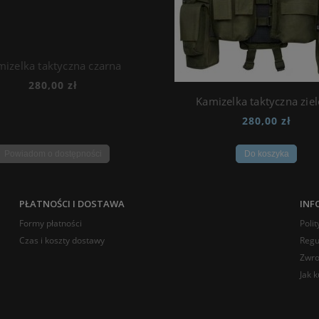
izelka taktyczna czarna
280,00 zł
Kamizelka taktyczna zie
280,00 zł
Powiadom o dostępności
Do koszyka
PŁATNOŚCI I DOSTAWA
INF
Formy płatności
Poli
Czas i koszty dostawy
Regu
Zwro
Jak 