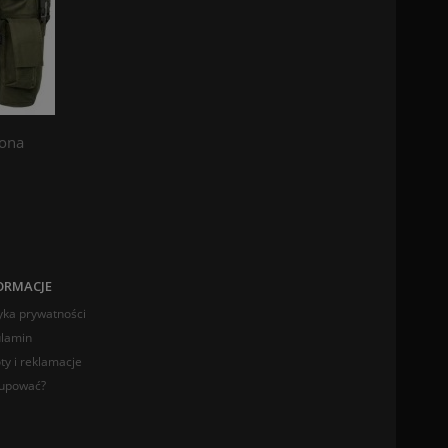
lona
ORMACJE
tyka prywatności
lamin
ty i reklamacje
kupować?