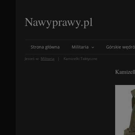
Nawyprawy.pl
Strona główna
Militaria
Górskie wędró
Jesteś w:
Militaria
Kamizelki Taktyczne
Kamizel