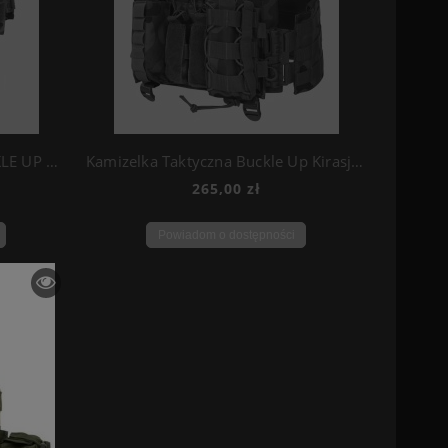
KAMIZELKA TAKTYCZNA BUCKLE UP KIRASJER SET ŁADOWNICE Beryl/Grot wz.93
Kamizelka Taktyczna Buckle Up Kirasjer WZ93
265,00 zł
Powiadom o dostępności