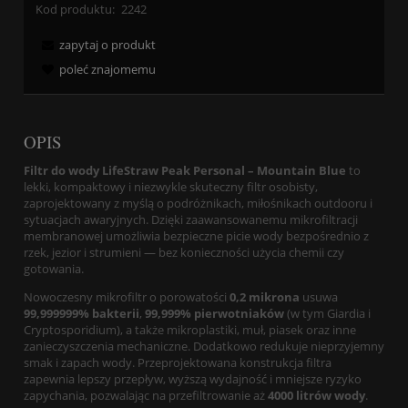
Kod produktu:
2242
zapytaj o produkt
poleć znajomemu
OPIS
Filtr do wody LifeStraw Peak Personal – Mountain Blue
to
lekki, kompaktowy i niezwykle skuteczny filtr osobisty,
zaprojektowany z myślą o podróżnikach, miłośnikach outdooru i
sytuacjach awaryjnych. Dzięki zaawansowanemu mikrofiltracji
membranowej umożliwia bezpieczne picie wody bezpośrednio z
rzek, jezior i strumieni — bez konieczności użycia chemii czy
gotowania.
Nowoczesny mikrofiltr o porowatości
0,2 mikrona
usuwa
99,999999% bakterii
,
99,999% pierwotniaków
(w tym Giardia i
Cryptosporidium), a także mikroplastiki, muł, piasek oraz inne
zanieczyszczenia mechaniczne. Dodatkowo redukuje nieprzyjemny
smak i zapach wody. Przeprojektowana konstrukcja filtra
zapewnia lepszy przepływ, wyższą wydajność i mniejsze ryzyko
zapychania, pozwalając na przefiltrowanie aż
4000 litrów wody
.