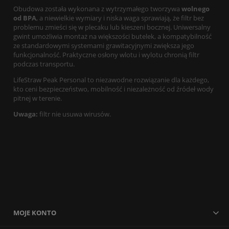
Obudowa została wykonana z wytrzymałego tworzywa
wolnego
od BPA
, a niewielkie wymiary i niska waga sprawiają, że filtr bez
problemu zmieści się w plecaku lub kieszeni bocznej. Uniwersalny
gwint umożliwia montaż na większości butelek, a kompatybilność
ze standardowymi systemami grawitacyjnymi zwiększa jego
funkcjonalność. Praktyczne osłony wlotu i wylotu chronią filtr
podczas transportu.
LifeStraw Peak Personal to niezawodne rozwiązanie dla każdego,
kto ceni bezpieczeństwo, mobilność i niezależność od źródeł wody
pitnej w terenie.
Uwaga:
filtr nie usuwa wirusów.
MOJE KONTO