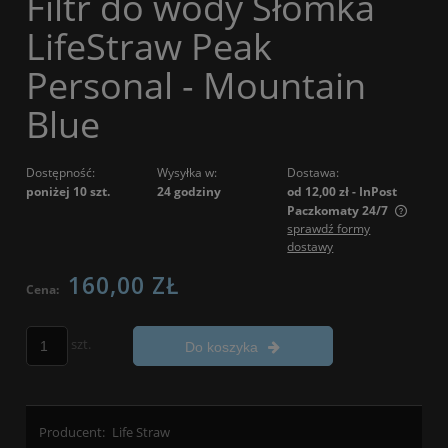
Filtr do wody Słomka
LifeStraw Peak
Personal - Mountain
Blue
Dostępność:
Wysyłka w:
Dostawa:
poniżej 10 szt.
24 godziny
od 12,00 zł
- InPost
Paczkomaty 24/7
sprawdź formy
Cena nie zawiera ewentualnych kosztów płatności
dostawy
160,00 ZŁ
Cena:
szt.
Do koszyka
Producent:
Life Straw