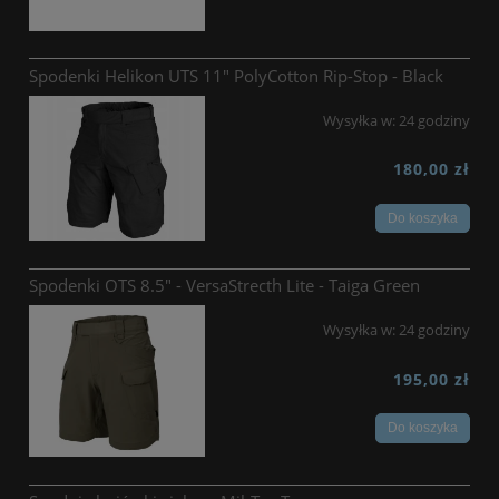
Spodenki Helikon UTS 11" PolyCotton Rip-Stop - Black
Wysyłka w:
24 godziny
180,00 zł
Do koszyka
Spodenki OTS 8.5" - VersaStrecth Lite - Taiga Green
Wysyłka w:
24 godziny
195,00 zł
Do koszyka