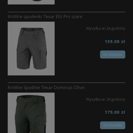
Krótkie spodenki Texar Elit Pro szare
Wysyłka w:
24 godziny
159,00 zł
Do koszyka
Krótkie Spodnie Texar Dominus Olive
Wysyłka w:
24 godziny
179,00 zł
Do koszyka