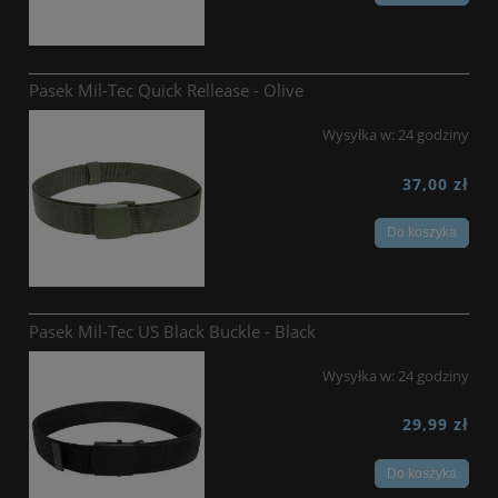
Pasek Mil-Tec Quick Rellease - Olive
Wysyłka w:
24 godziny
37,00 zł
Do koszyka
Pasek Mil-Tec US Black Buckle - Black
Wysyłka w:
24 godziny
29,99 zł
Do koszyka