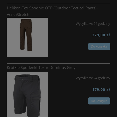
Helikon-Tex Spodnie OTP (Outdoor Tactical Pants)-
VersaStretch
Wysyłka w:
24 godziny
379,00 zł
Do koszyka
Krótkie Spodenki Texar Dominus Grey
Wysyłka w:
24 godziny
179,00 zł
Do koszyka