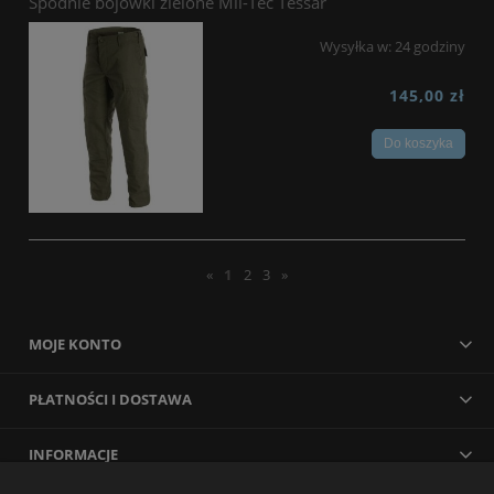
Spodnie bojówki zielone Mil-Tec Tessar
Wysyłka w:
24 godziny
145,00 zł
Do koszyka
«
1
2
3
»
MOJE KONTO
PŁATNOŚCI I DOSTAWA
INFORMACJE